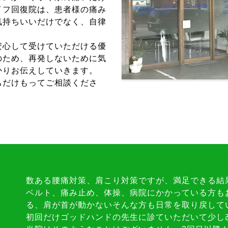
イフ回復院は、患者様の痛み
気持ちいいだけでなく、自律
。
安心して受けていただける優
のため、再発しないために気
かりお伝えしていきます。
ちだけもってご相談くださ
。
数ある腰痛対策、肩こり対策ですが、満足できる結
ベルト、痛み止め、体操、病院にかかっている方も
る、肩が首が動かないそんな方も日常を取り戻して
初回だけゴッドハンドの先生に診ていただいて少し